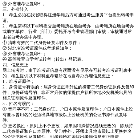
③ 外省准考证复印件。
三、外省转入
1．考生必须在我省取得注册学籍后方可通过考生服务平台提出转考申
请。
2．考生需将以下材料提交至考籍所在地自考办，由考籍所在地自考办
或助学单位、行业（部门）委托开考专业管理部门审核，审核通过后
由省自考办集中办理。
① 清晰有效的二代身份证复印件及原件；
② 湖北省准考证原件或考场通知单；
③ 外省准考证复印件；
④ 高等教育自学考试转考（转出）登记表。
四、信息更正
网上转考时，由于准考证信息有误而没有显示在可转考准考证列表中
的，考生提供以下材料至考籍所在地自考办办理信息更正：
1．准考证原件；
2．身份证号有误的：属身份证正常升位的携带二代身份证原件及复印
件；身份证错号的、非正常升位的须提供户籍所在地公安机关出具的
相关证明原件及复印件。
3．姓名有误的：
① 音同字不同：二代身份证、户口本原件及复印件；户口本原件上没
有显示曾用名的还须出具地市级以上公证机关的公证书原件及复印
件。
② 更名换姓：原则上不予更改，如果因特殊情况必须更改的，除须持
二代身份证和户口本原件、复印件外，还须出具地市级以上更换姓名
的公证书原件及复印件，到考籍所在地提出考籍信息更正申请。