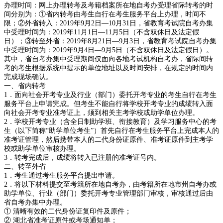
办理时间：网上办理转考及考籍档案所在地自考办受理省际转考的时
间分别为：①省内转考由考生自行在考生服务平台上办理，时间不
限；②外省转入：2019年9月2日—10月31日，省教育考试院自考办集
中受理时间为：2019年11月1日—11月5日（不含双休日及法定假
日）；③转至外省：2019年8月21日—9月3日，省教育考试院自考办集
中受理时间为：2019年9月4日—9月5日（不含双休日及法定假日）。
其中，省自考办集中受理期间仅面向各地考试机构自考办，省际间转
考的考生根据系统中提示的单位地址以及时间安排，在规定的时间内
完成现场确认。
一、省内转考
1．面向社会开考专业及行业（部门）委托开考专业的考生自行在考生
服务平台上申请完成。但考生不能自行将学校开考专业的成绩转入面
向社会开考专业准考证上，须到相关主考学校或助学单位办理。
2．学校开考专业（含全日制助学班、衔接教育）及学习服务中心的考
生（以下简称“助学单位考生”）首先自行在考生服务平台上完成本人的
准考证管理，然后携带本人的二代身份证原件、准考证原件到主考学
校或助学单位审核办理。
3．转考完成后，成绩将转入已注册的准考证号内。
二、转至外省
1．考生通过考生服务平台提出申请。
2．将以下材料提交至考籍所在地自考办，由考籍所在地市州自考办或
助学单位、行业（部门）委托开考专业管理部门审核，审核通过后由
省自考办集中办理。
① 清晰有效的二代身份证复印件及原件；
② 湖北省准考证原件或考场通知单；